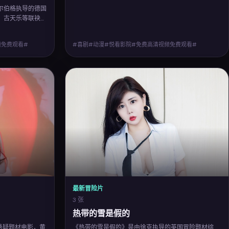
尔伯格执导的德国
、古天乐等联袂主
映，视听风格鲜
您可在悦看影院查
频免费观看#
#喜剧#动漫#悦看影院#免费高清视频免费观看#
高清视频免费观看
最新冒险片
3 张
热带的雪是假的
悬疑题材电影，黄
《热带的雪是假的》是由徐克执导的英国冒险题材综