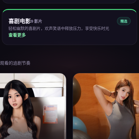
喜剧电影
9
影片
精选
轻松幽默的喜剧片，欢声笑语中释放压力，享受快乐时光
查看更多
观看
的追剧节奏