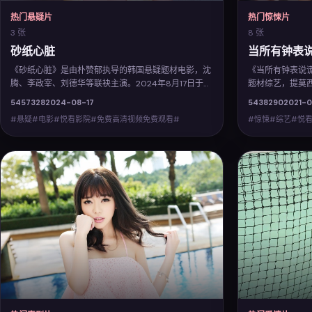
热门悬疑片
热门惊悚片
3 张
8 张
砂纸心脏
当所有钟表
《砂纸心脏》是由朴赞郁执导的韩国悬疑题材电影，沈
《当所有钟表说
腾、李政宰、刘德华等联袂主演。2024年8月17日于韩
题材综艺，提莫西
国地区首映，悬念设置扎实，伏笔在后段集中回收。您
主演。2021年
5457
328
2024-08-17
5438
290
2021-
可在悦看影院查阅完整卡司与上映信息，并体验免费高
明，城市空间与
#悬疑#电影#悦看影院#免费高清视频免费观看#
#惊悚#综艺#悦
清视频免费观看的流畅点播。
阅完整卡司与上
的流畅点播。