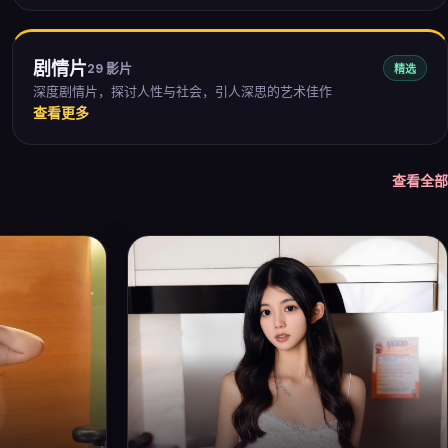
剧情片
29
影片
精选
深度剧情片，探讨人性与社会，引人深思的艺术佳作
查看更多
查看全部