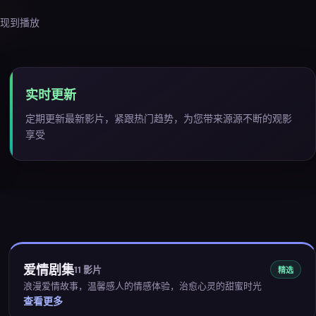
现到播放
实时更新
定期更新最新影片，紧跟热门趋势，为您带来源源不断的观影
享受
爱情剧集
11
影片
精选
浪漫爱情故事，温馨感人的情感体验，治愈心灵的甜蜜时光
查看更多