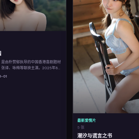
园
》是由朴赞郁执导的中国香港喜剧题材
张译、咏梅等联袂主演。2025年8月
地区首映，动作场面与人物弧光并重，
8-01
您可在悦看影院查阅完整卡司与上映信
高清视频免费观看的流畅点播。
最新爱情片
5 张
潮汐与谎言之书