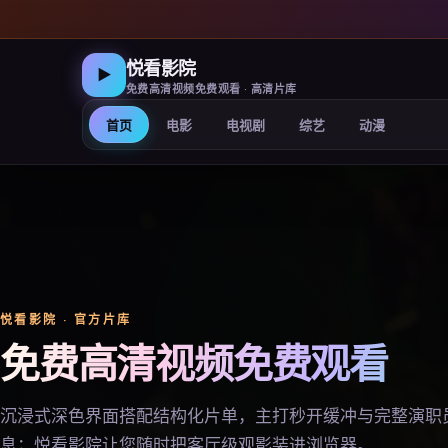
悦看影院
▶
免费高清视频免费观看
· 高清片库
首页
电影
电视剧
综艺
动漫
悦看影院
· 官方片库
免费高清视频免费观看
沉浸式深色界面搭配结构化片单，主打秒开缓冲与完整演职
息；
悦看影院
让您随时把客厅级观影装进浏览器。