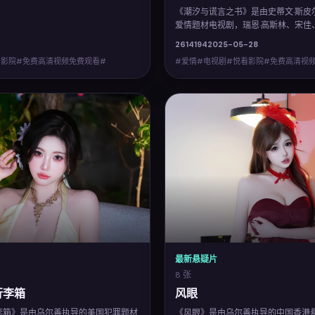
《潮汐与谎言之书》是由史蒂文·斯皮
爱情题材电视剧，瑞恩·高斯林、宋佳
演。2025年5月28日于德国地区首
2614
194
2025-05-28
明，城市空间与人物命运相互映照。
看影院#免费高清视频免费观看#
#爱情#电视剧#悦看影院#免费高清视
阅完整卡司与上映信息，并体验免费
的流畅点播。
最新悬疑片
8 张
行李箱
风眼
李箱》是由乌尔善执导的美国犯罪题材
《风眼》是由乌尔善执导的中国香港